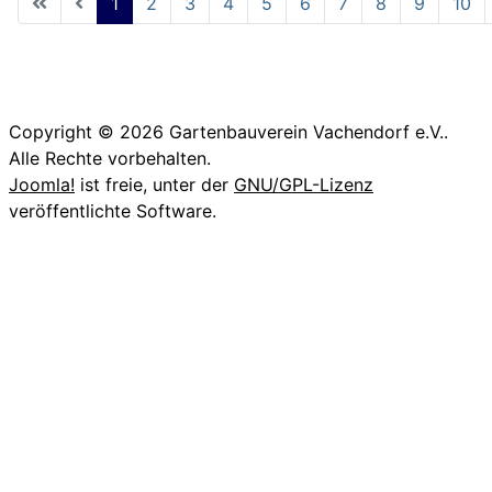
1
2
3
4
5
6
7
8
9
10
Seite 1 von 20
Copyright © 2026 Gartenbauverein Vachendorf e.V..
Alle Rechte vorbehalten.
Joomla!
ist freie, unter der
GNU/GPL-Lizenz
veröffentlichte Software.